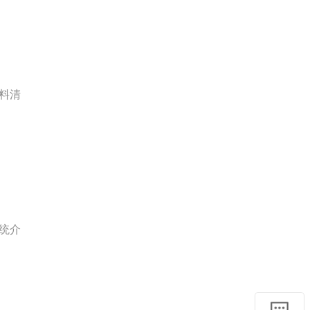
料清
统介