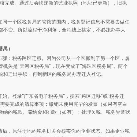
审核完成。通过后会快递新的营业执照（地址已更新），旧执
在同一个区税务局的管辖范围内，税务登记信息不需要去做任
都不变。所以流程干净利落，全程线上搞定，不必跑办事大
番禺）
步骤：税务跨区迁移。因为公司从一个区搬到了另一个区，属
机关是"天河区税务局"，现在变成了"海珠区税务局"。两个
税和迁出手续，再到新区的税务局办理迁入登记。
始。登录"广东省电子税务局"，搜索"跨区迁移"或"税务迁
出需要完成的清算事项：缴销未使用完毕的发票（如果有空白
缴纳的税款、滞纳金和罚款（如有）；处理欠税、税务异常状
请后，原注册地的税务机关会核实你的企业状态。如果企业税