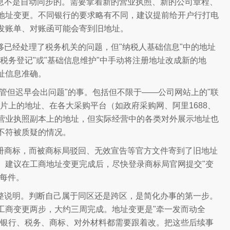
息不是自动同步的。需要拿着新的营业执照、新的公司章程、
地址变更。不同银行的要求略有不同，建议提前给开户行打电
发账单、对账函可能会寄到旧地址。
已经处理了税务机关的问题，但"纳税人基础信息"中的地址
税务登记"或"基础信息维护"中手动将注册地址改成新的地
址信息准确。
管但迟早会出问题"的事。包括但不限于——公司网站上的"联
片上的地址、在各大采购平台（如政府采购网、阿里1688、
营业执照副本上的地址，但实际经营中的各类对外展示地址也
不符被质疑的情况。
册商标，而被商标局驳回、无效宣告等官方文件寄到了旧地址
。建议在工商地址变更完成后，尽快登录商标局官网提交"变
元每件。
整说明。判断自己属于同区还是跨区，是简化办事的第一步。
工商变更两步，大约三周完成。地址变更是"牵一发而动全
的银行、税务、商标、对外材料都需要跟着改。把这些后续事