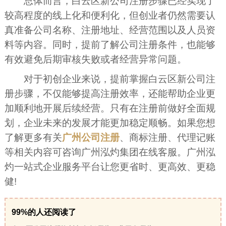
总体而言，白云区新公司注册步骤已经实现了
较高程度的线上化和便利化，但创业者仍然需要认
真准备公司名称、注册地址、经营范围以及人员资
料等内容。同时，提前了解公司注册条件，也能够
有效避免后期审核失败或者经营异常问题。
对于初创企业来说，提前掌握白云区新公司注
册步骤，不仅能够提高注册效率，还能帮助企业更
加顺利地开展后续经营。只有在注册前做好全面规
划，企业未来的发展才能更加稳定顺畅。如果您想
了解更多有关
广州公司注册
、商标注册、代理记账
等相关内容可咨询广州泓灼集团在线客服。广州泓
灼一站式企业服务平台让您更省时、更高效、更稳
健!
99%的人还阅读了