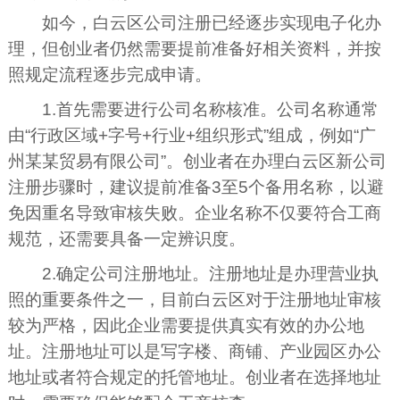
如今，白云区公司注册已经逐步实现电子化办
理，但创业者仍然需要提前准备好相关资料，并按
照规定流程逐步完成申请。
1.首先需要进行公司名称核准。公司名称通常
由“行政区域+字号+行业+组织形式”组成，例如“广
州某某贸易有限公司”。创业者在办理白云区新公司
注册步骤时，建议提前准备3至5个备用名称，以避
免因重名导致审核失败。企业名称不仅要符合工商
规范，还需要具备一定辨识度。
2.确定公司注册地址。注册地址是办理营业执
照的重要条件之一，目前白云区对于注册地址审核
较为严格，因此企业需要提供真实有效的办公地
址。注册地址可以是写字楼、商铺、产业园区办公
地址或者符合规定的托管地址。创业者在选择地址