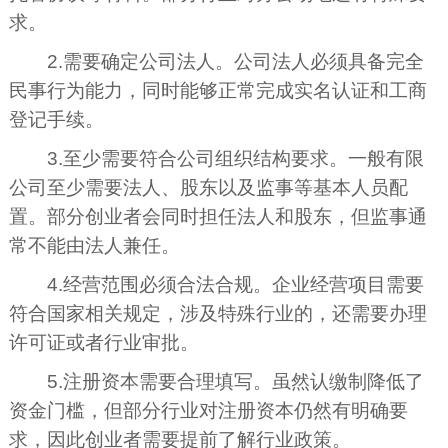
求。
2.需要确定公司法人。公司法人必须具备完全
民事行为能力，同时能够正常完成实名认证和工商
登记手续。
3.至少需要符合公司组织结构要求。一般有限
公司至少需要法人、股东以及监事等基本人员配
置。部分创业者会同时担任法人和股东，但监事通
常不能由法人兼任。
4.经营范围必须合法合规。企业经营项目需要
符合国家相关规定，涉及特殊行业的，还需要办理
许可证或者行业审批。
5.注册资本需要合理填写。虽然认缴制降低了
资金门槛，但部分行业对注册资本仍然有明确要
求，因此创业者需要提前了解行业政策。