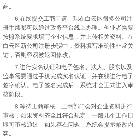
高。
6.在线提交工商申请。现在白云区很多公司注
册手续都可以通过政务平台线上办理。创业者需要
按照系统要求填写企业信息，并上传相关资料。在
白云区新公司注册步骤中，资料填写准确性非常关
键，否则容易被退回修改。
7.进行实名认证和电子签名。法人、股东以及
监事需要通过手机完成实名认证，并在线进行电子
签字确认。电子签名完成后，系统才会正式进入审
核阶段。
8.等待工商审核。工商部门会对企业资料进行
审核，如果资料齐全且符合规定，一般几个工作日
即可审核通过。如果存在问题，系统会提示修改内
容。