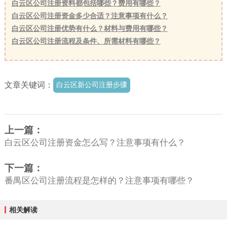
白云区公司注册资料都包括哪些？费用有哪些？
白云区公司注册资金多少合适？注意事项有什么？
白云区公司注册优势有什么？材料与费用有哪些？
白云区公司注册流程及条件、所需材料有哪些？
文章关键词：
白云区新公司注册步骤
上一篇：
白云区公司注册资金怎么写？注意事项有什么？
下一篇：
番禺区公司注册流程是怎样的？注意事项有哪些？
相关解读