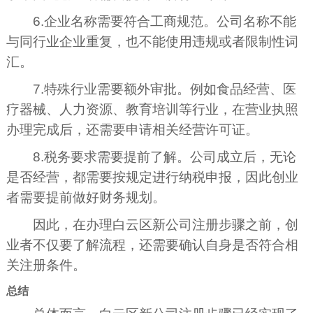
6.企业名称需要符合工商规范。公司名称不能
与同行业企业重复，也不能使用违规或者限制性词
汇。
7.特殊行业需要额外审批。例如食品经营、医
疗器械、人力资源、教育培训等行业，在营业执照
办理完成后，还需要申请相关经营许可证。
8.税务要求需要提前了解。公司成立后，无论
是否经营，都需要按规定进行纳税申报，因此创业
者需要提前做好财务规划。
因此，在办理白云区新公司注册步骤之前，创
业者不仅要了解流程，还需要确认自身是否符合相
关注册条件。
总结