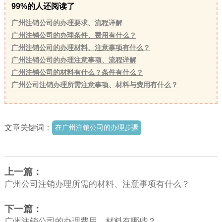
99%的人还阅读了
广州注销公司的办理要求、流程详解
广州注销公司的办理条件、费用有什么？
广州注销公司的办理材料、注意事项有什么？
广州注销公司的办理注意事项、流程详解
广州注销公司的材料有什么？条件有什么？
广州公司注销办理所需注意事项、材料与费用有什么？
文章关键词：
在广州注销公司的办理步骤
上一篇：
广州公司注销办理所需的材料、注意事项有什么？
下一篇：
广州注销公司的办理费用、材料有哪些？