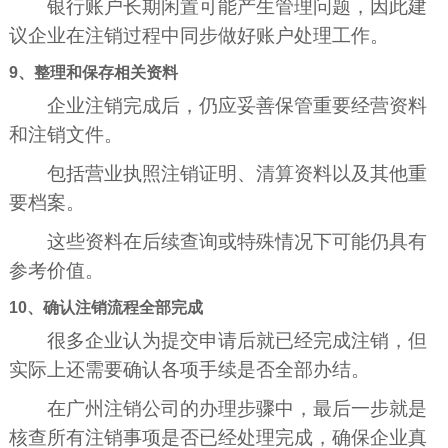
银行账户长期闲置可能产生管理问题，因此建
议企业在注销过程中同步做好账户处理工作。
9、整理和保存相关资料
企业注销完成后，仍应妥善保管重要经营资料
和注销文件。
包括营业执照注销证明、清算资料以及其他重
要档案。
这些资料在后续查询或特殊情况下可能仍具有
参考价值。
10、确认注销流程全部完成
很多企业认为提交申请后就已经完成注销，但
实际上还需要确认各项手续是否全部办结。
在广州注销公司的办理步骤中，最后一步就是
核查所有注销事项是否已经处理完成，确保企业真