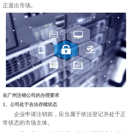
正退出市场。
在广州注销公司的办理要求
1、公司处于合法存续状态
企业申请注销前，应当属于依法登记并处于正
常状态的市场主体。