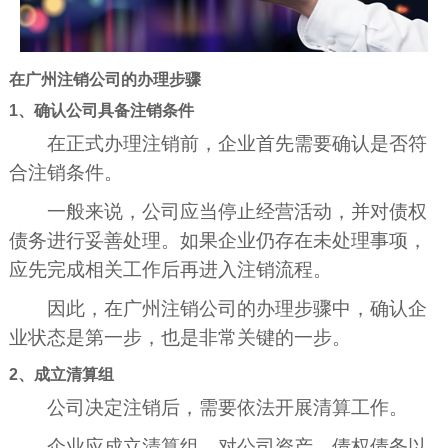
在广州注销公司的办理步骤
1、确认公司具备注销条件
在正式办理注销前，企业首先需要确认是否符
合注销条件。
一般来说，公司应当停止经营活动，并对债权
债务进行妥善处理。如果企业仍存在未处理事项，
应先完成相关工作后再进入注销流程。
因此，在广州注销公司的办理步骤中，确认企
业状态是第一步，也是非常关键的一步。
2、成立清算组
公司决定注销后，需要依法开展清算工作。
企业应成立清算组，对公司资产、债权债务以