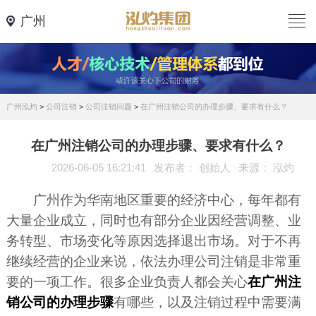
广州
广州泓灼
>
公司注销
>
公司注销问题
>
在广州注销公司的办理步骤、要求有什么？
在广州注销公司的办理步骤、要求有什么？
2026-06-05 16:21:41
发布者： 创始人
来源： 泓灼
广州作为华南地区重要的经济中心，每年都有
大量企业成立，同时也有部分企业因经营调整、业
务转型、市场变化等原因选择退出市场。对于不再
继续经营的企业来说，依法办理公司注销是非常重
要的一项工作。很多企业负责人都会关心
在广州注
销公司的办理步骤
有哪些，以及注销过程中需要满