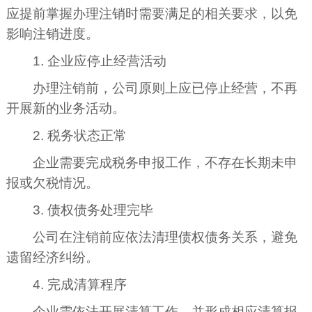
应提前掌握办理注销时需要满足的相关要求，以免
影响注销进度。
1. 企业应停止经营活动
办理注销前，公司原则上应已停止经营，不再
开展新的业务活动。
2. 税务状态正常
企业需要完成税务申报工作，不存在长期未申
报或欠税情况。
3. 债权债务处理完毕
公司在注销前应依法清理债权债务关系，避免
遗留经济纠纷。
4. 完成清算程序
企业需依法开展清算工作，并形成相应清算报