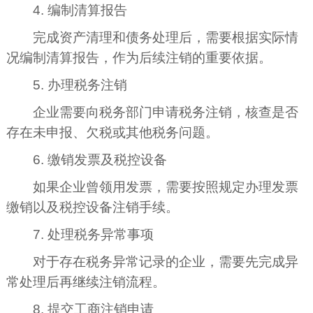
4. 编制清算报告
完成资产清理和债务处理后，需要根据实际情
况编制清算报告，作为后续注销的重要依据。
5. 办理税务注销
企业需要向税务部门申请税务注销，核查是否
存在未申报、欠税或其他税务问题。
6. 缴销发票及税控设备
如果企业曾领用发票，需要按照规定办理发票
缴销以及税控设备注销手续。
7. 处理税务异常事项
对于存在税务异常记录的企业，需要先完成异
常处理后再继续注销流程。
8. 提交工商注销申请