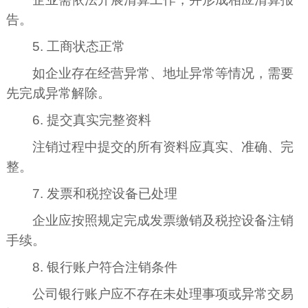
告。
5. 工商状态正常
如企业存在经营异常、地址异常等情况，需要
先完成异常解除。
6. 提交真实完整资料
注销过程中提交的所有资料应真实、准确、完
整。
7. 发票和税控设备已处理
企业应按照规定完成发票缴销及税控设备注销
手续。
8. 银行账户符合注销条件
公司银行账户应不存在未处理事项或异常交易