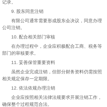
记录。
9. 股东同意注销
有限公司通常需要形成股东会决议，同意办理
公司注销。
10. 配合相关部门审核
在办理过程中，企业应积极配合工商、税务等
部门的审核要求。
11. 妥善保管重要资料
虽然企业完成注销，但部分财务资料仍需按照
相关规定保存一定期限。
12. 依法依规办理注销
企业应按照相关法律法规要求开展注销工作，
确保整个过程规范合法。