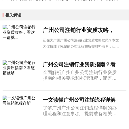
相关解读
广州公司注销行业资质攻略，看这一篇就...
还在为广州广州公司注销行业资质攻略发愁？本文
为你梳理了完整的办理流程和所需材料清单，让企
业办理更省心。
广州公司注销行业资质指南？看这篇就够...
全面解析广州广州公司注销行业资质
指南的相关要求和办理流程，涵盖申
请条件、材料清单、办理步骤及注意
事项，广州企业经营者必看。
一文读懂广州公司注销流程详解
了解广州广州公司注销流程详解的办
理流程和注意事项，提前准备相关材
料，帮助企业高效完成各项手续办
理。