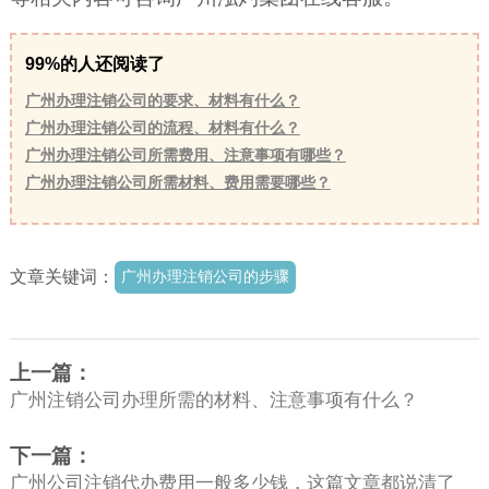
99%的人还阅读了
广州办理注销公司的要求、材料有什么？
广州办理注销公司的流程、材料有什么？
广州办理注销公司所需费用、注意事项有哪些？
广州办理注销公司所需材料、费用需要哪些？
文章关键词：
广州办理注销公司的步骤
上一篇：
广州注销公司办理所需的材料、注意事项有什么？
下一篇：
广州公司注销代办费用一般多少钱，这篇文章都说清了