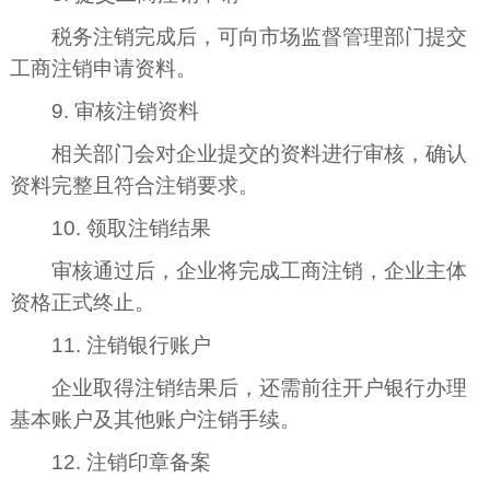
税务注销完成后，可向市场监督管理部门提交
工商注销申请资料。
9. 审核注销资料
相关部门会对企业提交的资料进行审核，确认
资料完整且符合注销要求。
10. 领取注销结果
审核通过后，企业将完成工商注销，企业主体
资格正式终止。
11. 注销银行账户
企业取得注销结果后，还需前往开户银行办理
基本账户及其他账户注销手续。
12. 注销印章备案