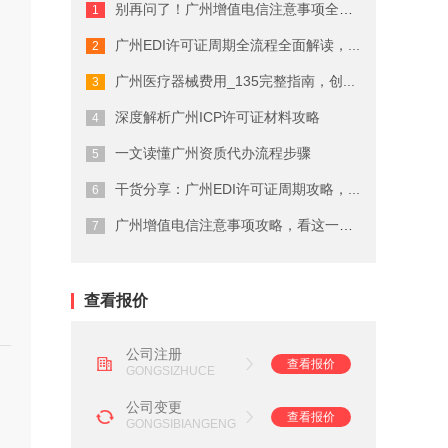
别再问了！广州增值电信注意事项全流程...
广州商标注册费用有哪些
广州EDI许可证周期全流程全面解读，...
广州代理公司注册注意事项
广州医疗器械费用_135完整指南，创...
在广州注册商标的流程及费用
深度解析广州ICP许可证材料攻略
一文读懂广州资质代办流程步骤
广州劳务派遣资质申请流程
干货分享：广州EDI许可证周期攻略，...
广州营业执照注销流程
广州增值电信注意事项攻略，看这一篇就...
广州会计代理记账公司
查看报价
公司注册
查看报价
GONGSIZHUCE
公司变更
查看报价
GONGSIBIANGENG