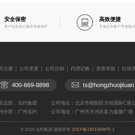
安全保密
高效便捷
客户信息实行最高等级保护
不放过为客户节省每
司注册
公司变更
公司注销
代理记账
资质审批
社保
400-669-8898
ts@hongzhuojitua
京总部：泓灼集团
公司地址：北京市朝阳区方恒国际C座1
州分部：广州泓灼
公司地址：广州市天河区富力盈隆广场
© 2024 泓灼集团 版权所有
京ICP备18015898号-1